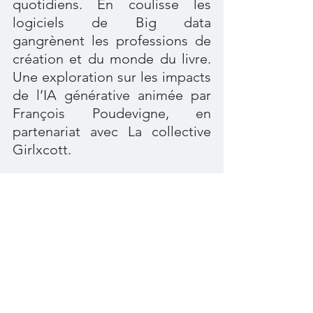
quotidiens. En coulisse les 
logiciels de Big data 
gangrènent les professions de 
création et du monde du livre. 
Une exploration sur les impacts 
de l’IA générative animée par 
François Poudevigne, en 
partenariat avec La collective 
Girlxcott.
18H
CAFÉ LITTÉRAIRE - COMÉDIE 
DU LIVRE.
S’aimer.
 Dialogue 
entre 
Marion Fayolle 
et 
Cécile 
Dupuis
 autour de deux œuvres 
sensibles sur l’amour, le silence 
et les fragilités du lien. Dans 
Petit fruit
 comme dans 
Nos 