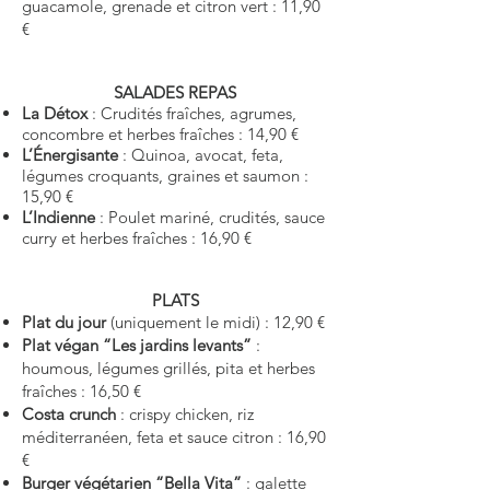
guacamole, grenade et citron vert : 11,90
€
SALADES REPAS
La Détox
: Crudités fraîches, agrumes,
concombre et herbes fraîches : 14,90 €
L’Énergisante
: Quinoa, avocat, feta,
légumes croquants, graines et saumon :
15,90 €
L’Indienne
: Poulet mariné, crudités, sauce
curry et herbes fraîches : 16,90 €
PLATS
Plat du jour
(uniquement le midi) : 12,90 €
Plat végan “Les jardins levants”
:
houmous, légumes grillés, pita et herbes
fraîches : 16,50 €
Costa crunch
: crispy chicken, riz
méditerranéen, feta et sauce citron : 16,90
€
Burger végétarien “Bella Vita”
: galette