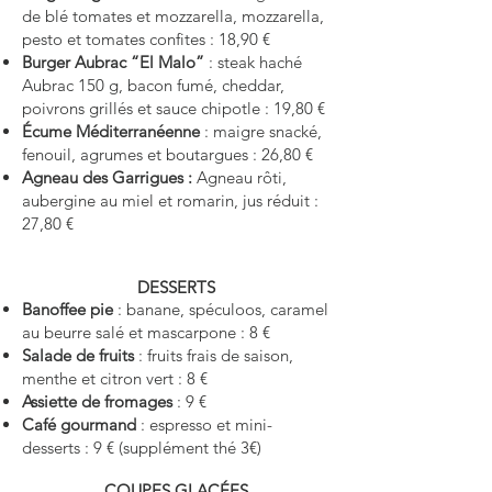
de blé tomates et mozzarella, mozzarella,
pesto et tomates confites : 18,90 €
Burger Aubrac “El Malo”
: steak haché
Aubrac 150 g, bacon fumé, cheddar,
poivrons grillés et sauce chipotle : 19,80 €
Écume Méditerranéenne
: maigre snacké,
fenouil, agrumes et boutargues : 26,80 €
Agneau des Garrigues :
Agneau rôti,
aubergine au miel et romarin, jus réduit :
27,80 €
DESSERTS
Banoffee pie
: banane, spéculoos, caramel
au beurre salé et mascarpone : 8 €
Salade de fruits
: fruits frais de saison,
menthe et citron vert : 8 €
Assiette de fromages
: 9 €
Café gourmand
: espresso et mini-
desserts : 9 € (supplément thé 3€)
COUPES GLACÉES