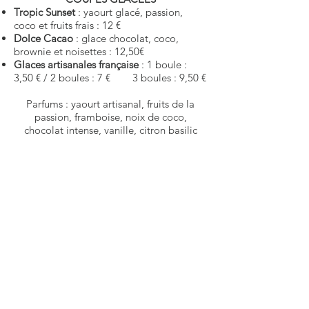
Tropic Sunset
: yaourt glacé, passion,
coco et fruits frais : 12 €
Dolce Cacao
: glace chocolat, coco,
brownie et noisettes : 12,50€
Glaces artisanales française
: 1 boule :
3,50 € / 2 boules : 7 € 3 boules : 9,50 €
Parfums : yaourt artisanal, fruits de la
passion, framboise, noix de coco,
chocolat intense, vanille, citron basilic
MENU ENFANT : 12
,90€
Steak haché / frites ou poisson/frites
Glace artisanale bio
Un sirop bio
TAPAS
FORMULE 2 TAPAS AU CHOIX : 14.50
€
FORMULE 3 TAPAS AU CHOIX : 21.50€
FORMULE 5 TAPAS AU CHOIX :
35
€